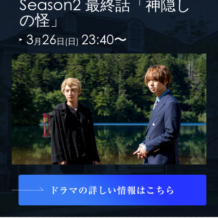
Season2 最終話「神隠し
の怪」
3
26
23:40〜
月
日(日)